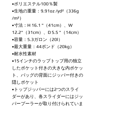
•ポリエステル100％製
•生地の重量：9.91oz /yd²（336g
/m²）
•寸法：H 16.1 "（41cm）、W
12.2"（31cm）、D 5.5 "（14cm）
•容量：5.3ガロン（20l）
•最大重量：44ポンド（20kg）
•耐水性素材
•15インチのラップトップ用の独立
したポケット付きの大きな内ポケッ
ト、バッグの背面にジッパー付きの
隠しポケット
•トップジッパーには2つのスライ
ダーがあり、各スライダーにはジッ
パープーラーが取り付けられていま
す
•シルキーな裏地、裾の内側にパイ
プ、ソフトメッシュバック
•プラスチック製ストラップレギュ