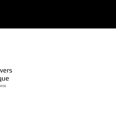
vers
que
8936