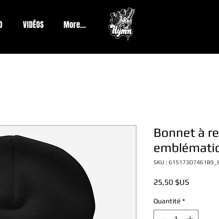
O
VIDÉOS
More...
Bonnet à re
emblémati
SKU : 615173D7461B9_
Prix
25,50 $US
Quantité
*